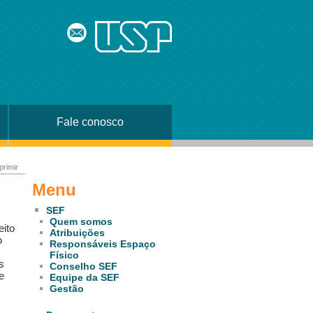
Fale conosco
primir
Menu
SEF
Quem somos
eito
Atribuições
o
Responsáveis Espaço
Físico
s
Conselho SEF
e
Equipe da SEF
Gestão