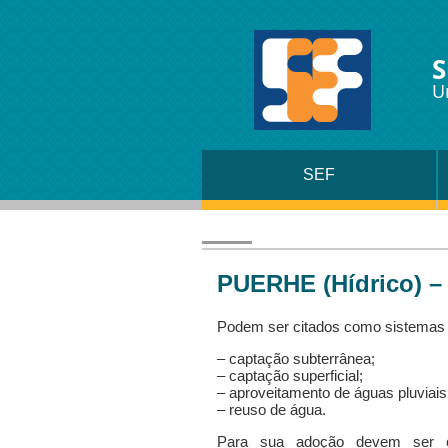
S
U
SEF
PUERHE (Hídrico) – 
Podem ser citados como sistemas a
– captação subterrânea;
– captação superficial;
– aproveitamento de águas pluviais
– reuso de água.
Para sua adoção devem ser co