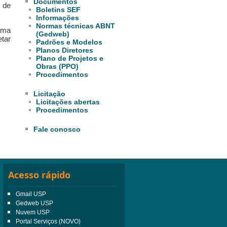
Documentos
 de
Boletins SEF
Informações
Normas técnicas ABNT
rma
(Gedweb)
etar
Padrões e Modelos
Planos Diretores
Plano de Projetos e
Obras (PPO)
Procedimentos
Licitação
Licitações abertas
Procedimentos
Fale conosco
Acesso rápido
Gmail USP
Gedweb USP
Nuvem USP
Portal Serviços (NOVO)