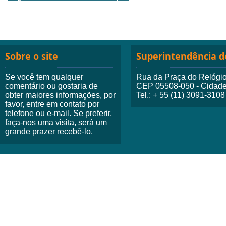
Sobre o site
Superintendência do
Se você tem qualquer
Rua da Praça do Relógio,
comentário ou gostaria de
CEP 05508-050 - Cidade 
obter maiores informações, por
Tel.: + 55 (11) 3091-3108
favor, entre em contato por
telefone ou e-mail. Se preferir,
faça-nos uma visita, será um
grande prazer recebê-lo.