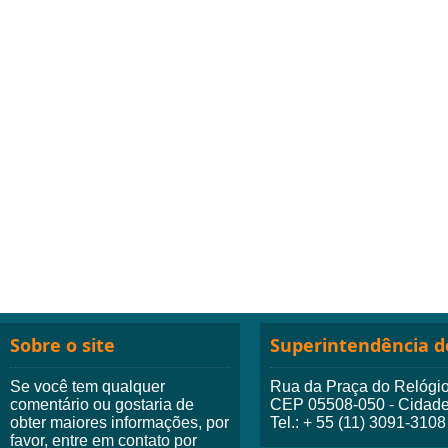
Sobre o site
Superintendência do
Se você tem qualquer
Rua da Praça do Relógio,
comentário ou gostaria de
CEP 05508-050 - Cidade 
obter maiores informações, por
Tel.: + 55 (11) 3091-3108
favor, entre em contato por